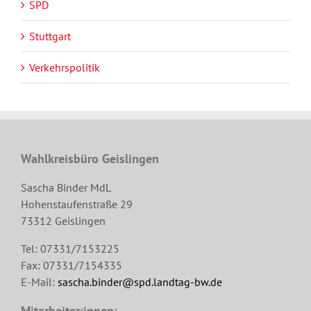
SPD
Stuttgart
Verkehrspolitik
Wahlkreisbüro Geislingen
Sascha Binder MdL
Hohenstaufenstraße 29
73312 Geislingen
Tel: 07331/7153225
Fax: 07331/7154335
E-Mail:
sascha.binder@spd.landtag-bw.de
Mitarbeiter:innen: