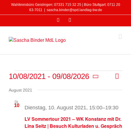
Zum
Wahlkreisbüro Geislingen: 07331 715 32 25 | Büro Stuttgart: 0711 20
Inhalt
63-7011
|
sascha.binder@spd.landtag-bw.de
springen
Facebook
Instagram
Veranstaltungen
Veran
10/08/2021
 - 
09/08/2026
Liste
Ansicht
Ansic
Datum
Navigat
Navig
August 2021
wählen.
Di.
10
Dienstag, 10. August 2021, 15:00
–
19:30
LV Sommertour 2021 – WK Konstanz mit Dr.
Lina Seitz | Besuch Kulturladen u. Gespräch