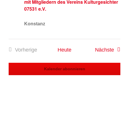
mit Mitgliedern des Vereins Kulturgesichter
07531 e.V.
Konstanz
Verans
Vorherige
Heute
Nächste
Veranstaltungen
Kalender abonnieren