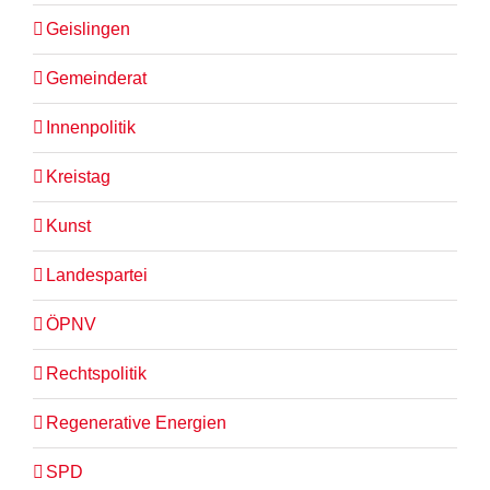
Geislingen
Gemeinderat
Innenpolitik
Kreistag
Kunst
Landespartei
ÖPNV
Rechtspolitik
Regenerative Energien
SPD