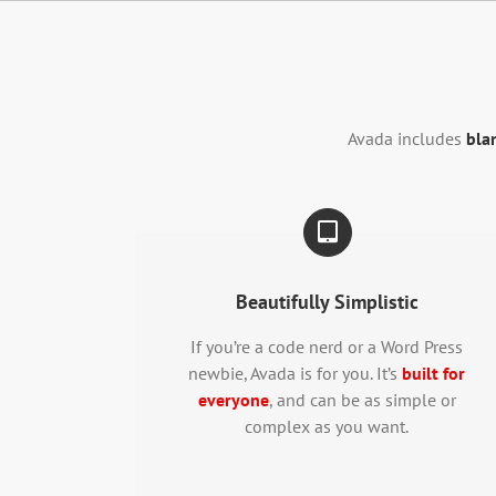
Zum
Inhalt
springen
Avada includes
bla
Beautifully Simplistic
If you’re a code nerd or a Word Press
newbie, Avada is for you. It’s
built for
everyone
, and can be as simple or
complex as you want.