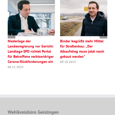
Niederlage der
Binder begrüßt mehr Mittel
K
Landesregierung vor Gericht:
für Straßenbau: „Der
.
Landtags-SPD richtet Portal
Albaufstieg muss jetzt rasch
R
für Betroffene rechtswidriger
gebaut werden“
2
Corona-Rückforderungen ein
09.10.2025
06.11.2025
Wahlkreisbüro Geislingen