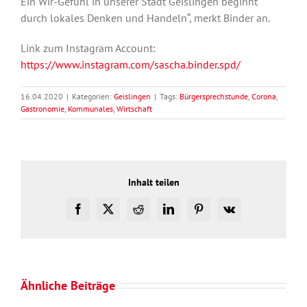
Ein Wir-Gefühl in unserer Stadt Geislingen beginnt
durch lokales Denken und Handeln“, merkt Binder an.
Link zum Instagram Account:
https://www.instagram.com/sascha.binder.spd/
16.04.2020
|
Kategorien:
Geislingen
|
Tags:
Bürgersprechstunde
,
Corona
,
Gastronomie
,
Kommunales
,
Wirtschaft
Inhalt teilen
Facebook
X
Reddit
LinkedIn
Pinterest
Vk
Ähnliche Beiträge