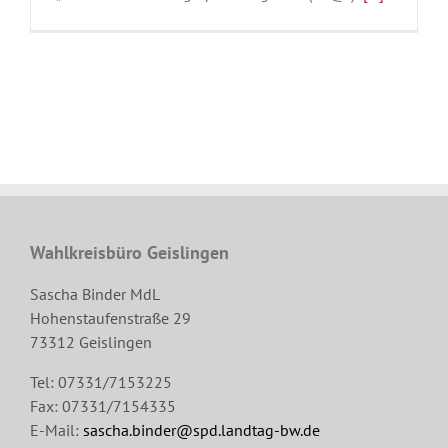
Wahlkreisbüro Geislingen
Sascha Binder MdL
Hohenstaufenstraße 29
73312 Geislingen
Tel: 07331/7153225
Fax: 07331/7154335
E-Mail:
sascha.binder@spd.landtag-bw.de