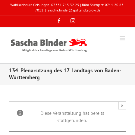
Zum
Wahlkreisbüro Geislingen: 07331 715 32 25 | Büro Stuttgart: 0711 20 63-
Inhalt
7011
|
sascha.binder@spd.landtag-bw.de
springen
Facebook
Instagram
134. Plenarsitzung des 17. Landtags von Baden-
Württemberg
×
Diese Veranstaltung hat bereits
stattgefunden.