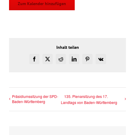
Zum Kalender hinzufügen
Inhalt teilen
Facebook
X
Reddit
LinkedIn
Pinterest
Vk
Präsidiumssitzung der SPD-
135. Plenarsitzung des 17.
Baden-Württemberg
Landtags von Baden-Württemberg