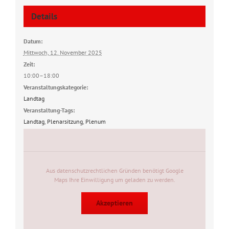
Details
Datum:
Mittwoch, 12. November 2025
Zeit:
10:00–18:00
Veranstaltungskategorie:
Landtag
Veranstaltung-Tags:
Landtag
,
Plenarsitzung
,
Plenum
Aus datenschutzrechtlichen Gründen benötigt Google
Maps Ihre Einwilligung um geladen zu werden.
Akzeptieren