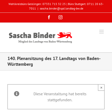
Zum
Wahlkreisbüro Geislingen: 07331 715 32 25 | Büro Stuttgart: 0711 20 63-
Inhalt
7011
|
sascha.binder@spd.landtag-bw.de
springen
Facebook
Instagram
140. Plenarsitzung des 17. Landtags von Baden-
Württemberg
×
Diese Veranstaltung hat bereits
stattgefunden.