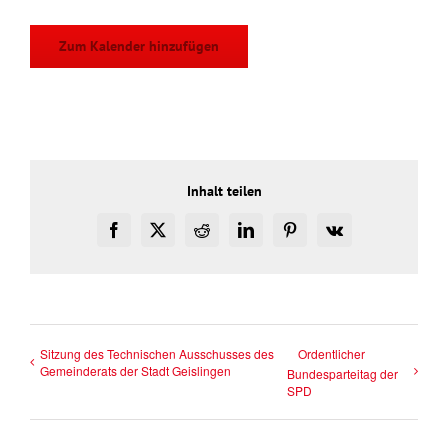
Zum Kalender hinzufügen
Inhalt teilen
Facebook
X
Reddit
LinkedIn
Pinterest
Vk
Sitzung des Technischen Ausschusses des
Ordentlicher
Gemeinderats der Stadt Geislingen
Bundesparteitag der
SPD