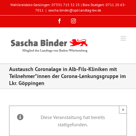
Zum
Wahlkreisbüro Geislingen: 07331 715 32 25 | Büro Stuttgart: 0711 20 63-
Inhalt
7011
|
sascha.binder@spd.landtag-bw.de
springen
Facebook
Instagram
Austausch Coronalage in Alb-Fils-Kliniken mit
Teilnehmer*innen der Corona-Lenkungsgruppe im
Lkr. Göppingen
×
Diese Veranstaltung hat bereits
stattgefunden.