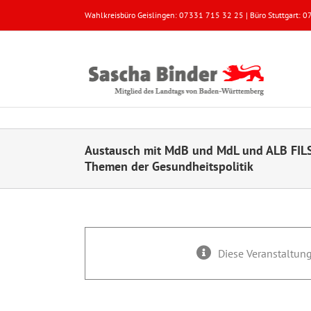
Zum
Wahlkreisbüro Geislingen: 07331 715 32 25 | Büro Stuttgart:
Inhalt
springen
Austausch mit MdB und MdL und ALB FILS
Themen der Gesundheitspolitik
Diese Veranstaltung