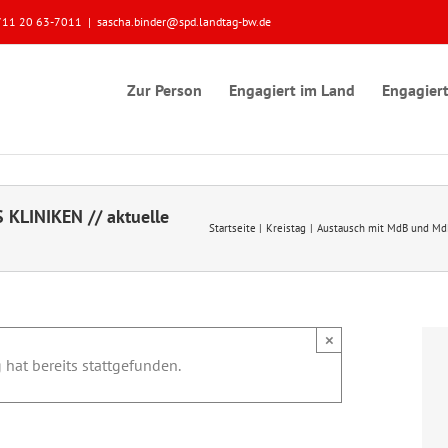
 0711 20 63-7011
|
sascha.binder@spd.landtag-bw.de
Zur Person
Engagiert im Land
Engagiert
 KLINIKEN // aktuelle
Startseite
Kreistag
Austausch mit MdB und MdL
×
 hat bereits stattgefunden.