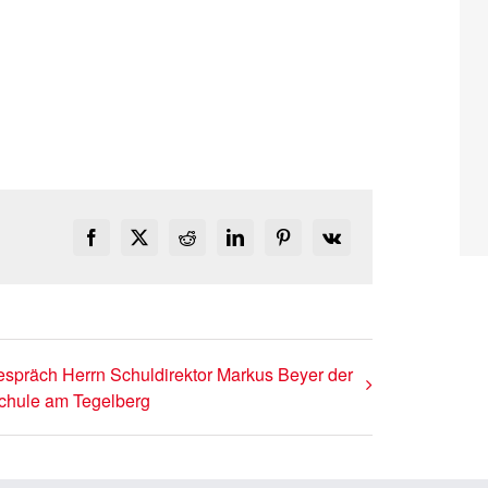
Facebook
X
Reddit
LinkedIn
Pinterest
Vk
spräch Herrn Schuldirektor Markus Beyer der
chule am Tegelberg