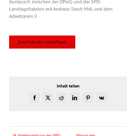
Austausch zwischen der DPolG und der SPD-
Landtagsfraktion mit Andreas Stoch MdL und dem
Arbeitskreis II
Zum Kalender hinzufügen
Inhalt teilen
Facebook
X
Reddit
LinkedIn
Pinterest
Vk
18. Fraktionssitzung der SPD-
Sitzung des