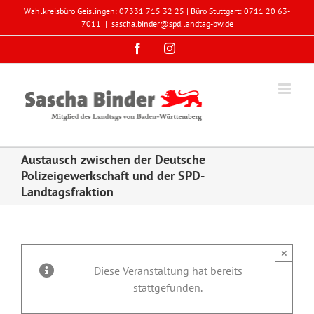
Zum
Wahlkreisbüro Geislingen: 07331 715 32 25 | Büro Stuttgart: 0711 20 63-
Inhalt
7011
|
sascha.binder@spd.landtag-bw.de
springen
Facebook
Instagram
Austausch zwischen der Deutsche
Polizeigewerkschaft und der SPD-
Landtagsfraktion
×
Diese Veranstaltung hat bereits
stattgefunden.