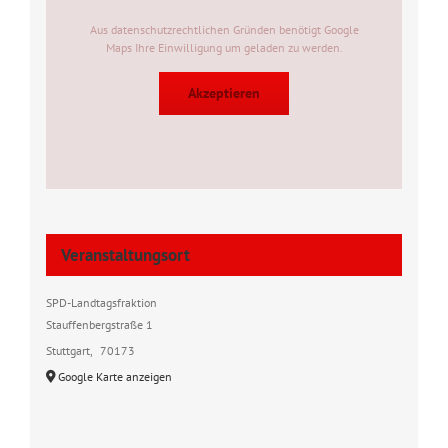
Aus datenschutzrechtlichen Gründen benötigt Google
Maps Ihre Einwilligung um geladen zu werden.
Akzeptieren
Veranstaltungsort
SPD-Landtagsfraktion
Stauffenbergstraße 1
Stuttgart
,
70173
Google Karte anzeigen