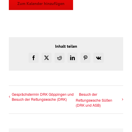
Zum Kalender hinzufügen
Inhalt teilen
Facebook
X
Reddit
LinkedIn
Pinterest
Vk
Gesprächstermin DRK Göppingen und
Besuch der
Besuch der Rettungswache (DRK)
Rettungswache Süßen
(DRK und ASB)