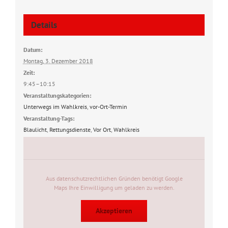
Details
Datum:
Montag, 3. Dezember 2018
Zeit:
9:45–10:15
Veranstaltungskategorien:
Unterwegs im Wahlkreis
,
vor-Ort-Termin
Veranstaltung-Tags:
Blaulicht
,
Rettungsdienste
,
Vor Ort
,
Wahlkreis
Aus datenschutzrechtlichen Gründen benötigt Google
Maps Ihre Einwilligung um geladen zu werden.
Akzeptieren