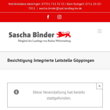
Zum
Wahlkreisbüro Geislingen: 07331 715 32 25 | Büro Stuttgart: 0711 20 63-
Inhalt
7011
|
sascha.binder@spd.landtag-bw.de
springen
Facebook
Instagram
Besichtigung Integrierte Leitstelle Göppingen
×
Diese Veranstaltung hat bereits
stattgefunden.