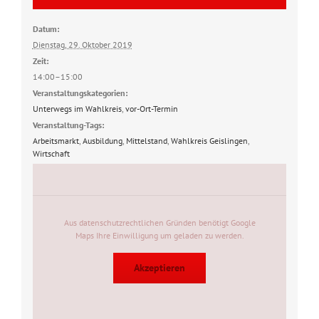
Datum:
Dienstag, 29. Oktober 2019
Zeit:
14:00–15:00
Veranstaltungskategorien:
Unterwegs im Wahlkreis
,
vor-Ort-Termin
Veranstaltung-Tags:
Arbeitsmarkt
,
Ausbildung
,
Mittelstand
,
Wahlkreis Geislingen
,
Wirtschaft
Aus datenschutzrechtlichen Gründen benötigt Google
Maps Ihre Einwilligung um geladen zu werden.
Akzeptieren