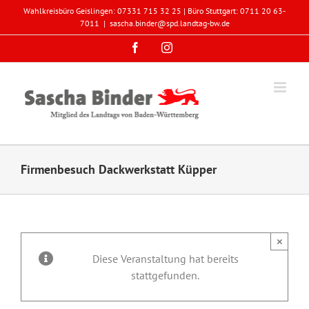
Zum
Wahlkreisbüro Geislingen: 07331 715 32 25 | Büro Stuttgart: 0711 20 63-
Inhalt
7011
|
sascha.binder@spd.landtag-bw.de
springen
Facebook
Instagram
Firmenbesuch Dackwerkstatt Küpper
×
Diese Veranstaltung hat bereits
stattgefunden.