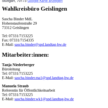
Stuttgart
,
70173
Google Karte anzeigen
Wahlkreisbüro Geislingen
Sascha Binder MdL
Hohenstaufenstraße 29
73312 Geislingen
Tel: 07331/7153225
Fax: 07331/7154335
E-Mail:
sascha.binder@spd.landtag-bw.de
Mitarbeiter:innen:
Tanja Niederberger
Büroleitung
Tel: 07331/7153225
E-Mail:
sascha.binder.ma1@spd.landtag-bw.de
Manuela Straub
Referentin für Öffentlichkeitsarbeit
Tel: 07331/7153225
E-Mail:
sascha.binder.wk1@spd.landtag-bw.de