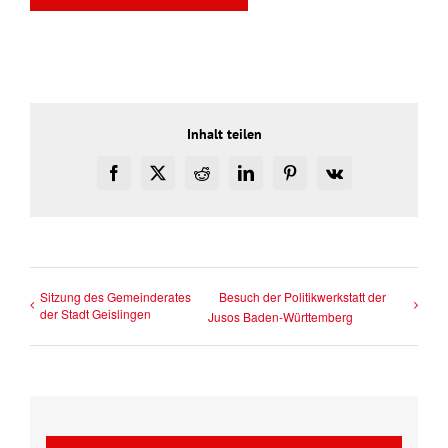
Inhalt teilen
Facebook
X
Reddit
LinkedIn
Pinterest
Vk
Sitzung des Gemeinderates
Besuch der Politikwerkstatt der
der Stadt Geislingen
Jusos Baden-Württemberg