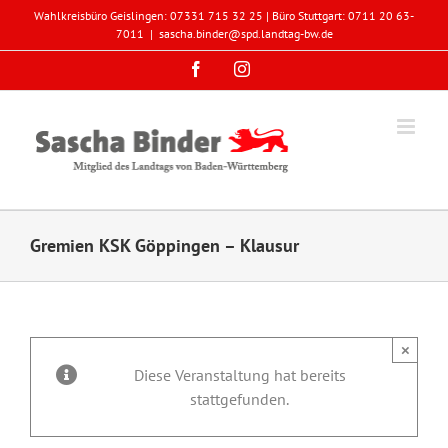
Zum
Wahlkreisbüro Geislingen: 07331 715 32 25 | Büro Stuttgart: 0711 20 63-
Inhalt
7011
|
sascha.binder@spd.landtag-bw.de
springen
Facebook
Instagram
Gremien KSK Göppingen – Klausur
×
Diese Veranstaltung hat bereits
stattgefunden.