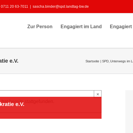
: 0711 20 63-7011
|
sascha.binder@spd.landtag-bw.de
Zur Person
Engagiert im Land
Engagiert
ie e.V.
Startseite
SPD
Unterwegs im 
×
hat bereits stattgefunden.
atie e.V.