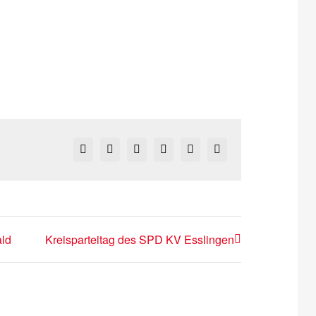
Facebook
X
Reddit
LinkedIn
Pinterest
Vk
ld
Kreisparteitag des SPD KV Esslingen