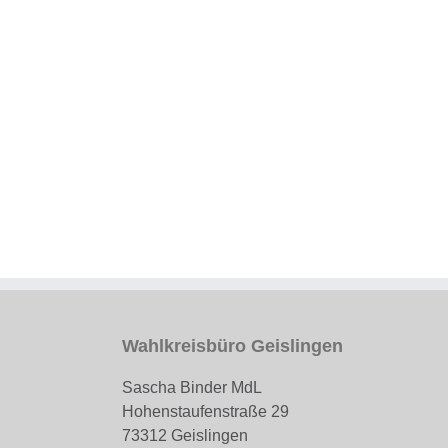
Wahlkreisbüro Geislingen
Sascha Binder MdL
Hohenstaufenstraße 29
73312 Geislingen