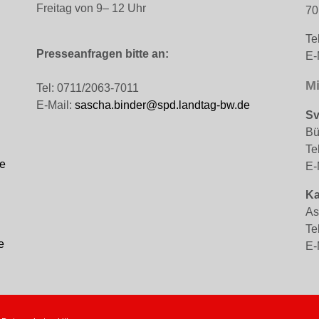
Freitag von 9– 12 Uhr
70
Te
Presseanfragen bitte an:
E-
Mi
Tel: 0711/2063-7011
E-Mail:
sascha.binder@spd.landtag-bw.de
Sv
Bü
Te
e
E-
Ka
As
Te
e
E-