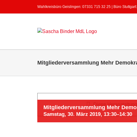
Zum
Wahlkreisbüro Geislingen: 07331 715 32 25 | Büro Stuttgart
Inhalt
springen
Mitgliederversammlung Mehr Demokrat
Diese Veranstaltung 
Mitgliederversammlung Mehr Demokr
Samstag, 30. März 2019, 13:30
–
14:30