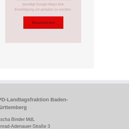
benötigt Google Maps Ihre
Einwilligung um geladen zu werden.
Akzeptieren
D-Landtagsfraktion Baden-
ürttemberg
scha Binder MdL
nrad-Adenauer-Straße 3