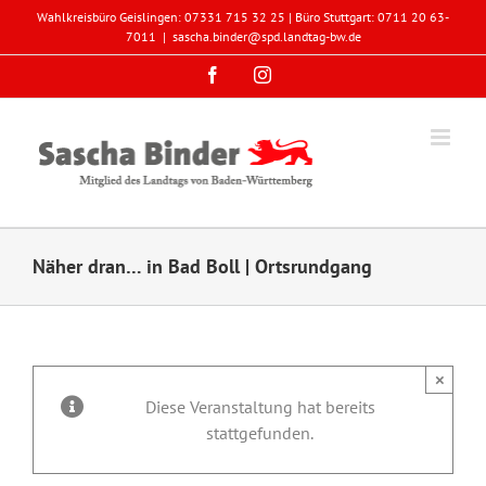
Zum
Wahlkreisbüro Geislingen: 07331 715 32 25 | Büro Stuttgart: 0711 20 63-
Inhalt
7011
|
sascha.binder@spd.landtag-bw.de
springen
Facebook
Instagram
Näher dran… in Bad Boll | Ortsrundgang
×
Diese Veranstaltung hat bereits
stattgefunden.