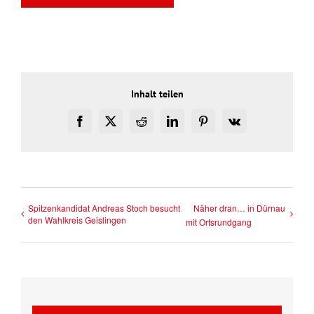
Inhalt teilen
Facebook
X
Reddit
LinkedIn
Pinterest
Vk
Spitzenkandidat Andreas Stoch besucht
Näher dran… in Dürnau
den Wahlkreis Geislingen
mit Ortsrundgang