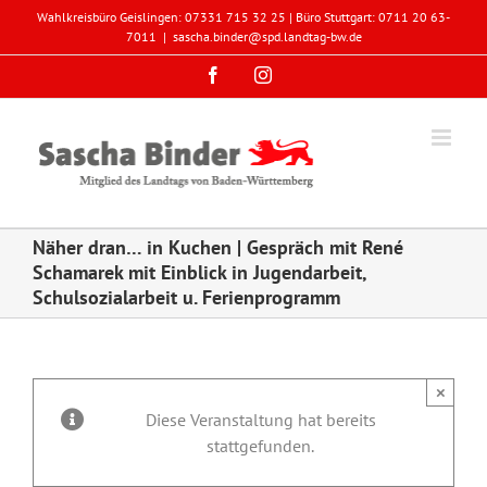
Zum
Wahlkreisbüro Geislingen: 07331 715 32 25 | Büro Stuttgart: 0711 20 63-
Inhalt
7011
|
sascha.binder@spd.landtag-bw.de
springen
Facebook
Instagram
Näher dran… in Kuchen | Gespräch mit René
Schamarek mit Einblick in Jugendarbeit,
Schulsozialarbeit u. Ferienprogramm
×
Diese Veranstaltung hat bereits
stattgefunden.