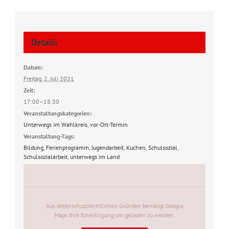
Details
Datum:
Freitag, 2. Juli 2021
Zeit:
17:00–18:30
Veranstaltungskategorien:
Unterwegs im Wahlkreis
,
vor-Ort-Termin
Veranstaltung-Tags:
Bildung
,
Ferienprogramm
,
Jugendarbeit
,
Kuchen
,
Schulsozial
,
Schulsozialarbeit
,
unterwegs im Land
Aus datenschutzrechtlichen Gründen benötigt Google
Maps Ihre Einwilligung um geladen zu werden.