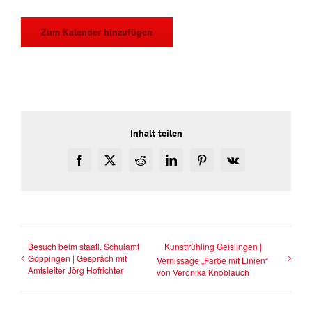
Zum Kalender hinzufügen
Inhalt teilen
Facebook
X
Reddit
LinkedIn
Pinterest
Vk
Besuch beim staatl. Schulamt
Kunstfrühling Geislingen |
Göppingen | Gespräch mit
Vernissage „Farbe mit Linien“
Amtsleiter Jörg Hofrichter
von Veronika Knoblauch