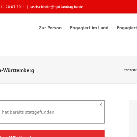
 0711 20 63-7011
|
sascha.binder@spd.landtag-bw.de
Zur Person
Engagiert im Land
Engagiert
en-Württemberg
Startseite
×
 hat bereits stattgefunden.