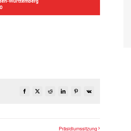
aden-Württemberg
0
Facebook
X
Reddit
LinkedIn
Pinterest
Vk
Präsidiumssitzung