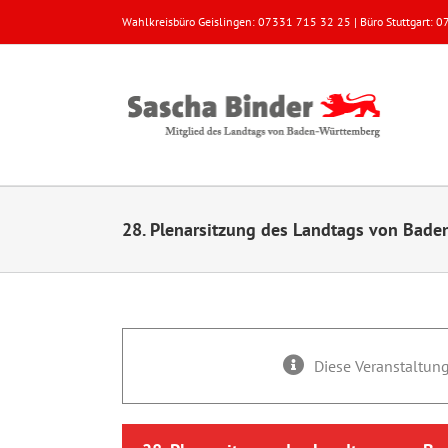
Zum
Wahlkreisbüro Geislingen: 07331 715 32 25 | Büro Stuttgart:
Inhalt
springen
28. Plenarsitzung des Landtags von Bad
Diese Veranstaltung