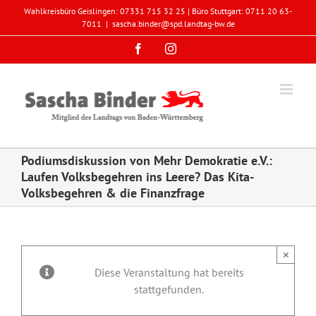
Zum
Wahlkreisbüro Geislingen: 07331 715 32 25 | Büro Stuttgart: 0711 20 63-
Inhalt
7011
|
sascha.binder@spd.landtag-bw.de
springen
Facebook
Instagram
Podiumsdiskussion von Mehr Demokratie e.V.:
Laufen Volksbegehren ins Leere? Das Kita-
Volksbegehren & die Finanzfrage
×
Diese Veranstaltung hat bereits
stattgefunden.