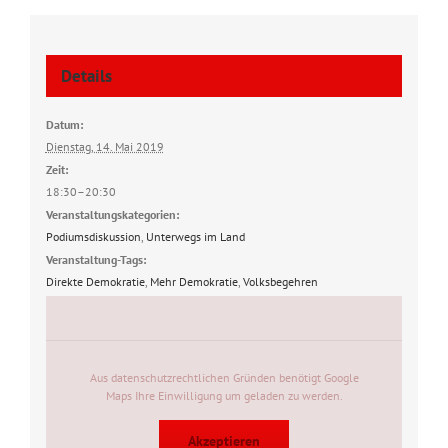
Details
Datum:
Dienstag, 14. Mai 2019
Zeit:
18:30–20:30
Veranstaltungskategorien:
Podiumsdiskussion
,
Unterwegs im Land
Veranstaltung-Tags:
Direkte Demokratie
,
Mehr Demokratie
,
Volksbegehren
Aus datenschutzrechtlichen Gründen benötigt Google
Maps Ihre Einwilligung um geladen zu werden.
Akzeptieren