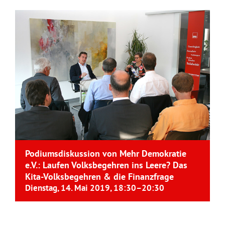
Podiumsdiskussion von Mehr Demokratie
e.V.: Laufen Volksbegehren ins Leere? Das
Kita-Volksbegehren & die Finanzfrage
Dienstag, 14. Mai 2019, 18:30
–
20:30