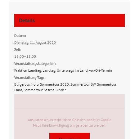
Details
Datum:
Dienstag, 11. August 2020
Zeit:
16:00–18:00
Veranstaltungskategorien:
Fraktion Landtag
,
Landtag
,
Unterwegs im Land
,
vor-Ort-Termin
Veranstaltung-Tags:
Bürgerbus
,
horb
,
Sommertour 2020
,
Sommertour BW
,
Sommertour
Land
,
Sommertour Sascha Binder
Aus datenschutzrechtlichen Gründen benötigt Google
Maps Ihre Einwilligung um geladen zu werden.