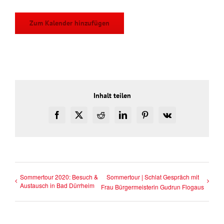
Zum Kalender hinzufügen
Inhalt teilen
Facebook
X
Reddit
LinkedIn
Pinterest
Vk
Sommertour 2020: Besuch &
Sommertour | Schlat Gespräch mit
Austausch in Bad Dürrheim
Frau Bürgermeisterin Gudrun Flogaus