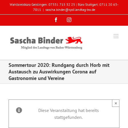
Zum
Wahlkreisbüro Geislingen: 07331 715 32 25 | Büro Stuttgart: 0711 20 63-
Inhalt
7011
|
sascha.binder@spd.landtag-bw.de
springen
Facebook
Instagram
Sommertour 2020: Rundgang durch Horb mit
Austausch zu Auswirkungen Corona auf
Gastronomie und Vereine
×
Diese Veranstaltung hat bereits
stattgefunden.