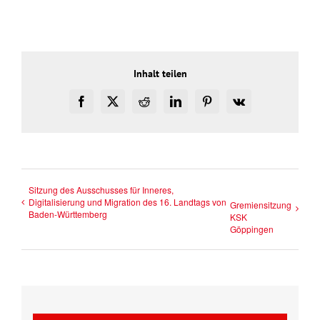
Inhalt teilen
Facebook
X
Reddit
LinkedIn
Pinterest
Vk
Sitzung des Ausschusses für Inneres,
Digitalisierung und Migration des 16. Landtags von
Gremiensitzung
Baden-Württemberg
KSK
Göppingen