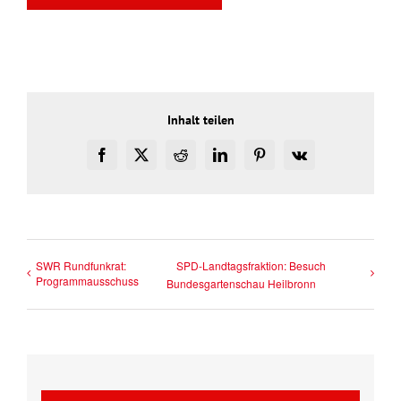
Inhalt teilen
Facebook
X
Reddit
LinkedIn
Pinterest
Vk
SWR Rundfunkrat:
SPD-Landtagsfraktion: Besuch
Programmausschuss
Bundesgartenschau Heilbronn