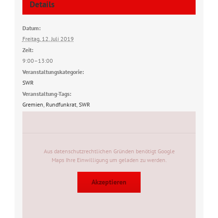
Details
Datum:
Freitag, 12. Juli 2019
Zeit:
9:00–13:00
Veranstaltungskategorie:
SWR
Veranstaltung-Tags:
Gremien
,
Rundfunkrat
,
SWR
Aus datenschutzrechtlichen Gründen benötigt Google
Maps Ihre Einwilligung um geladen zu werden.
Akzeptieren