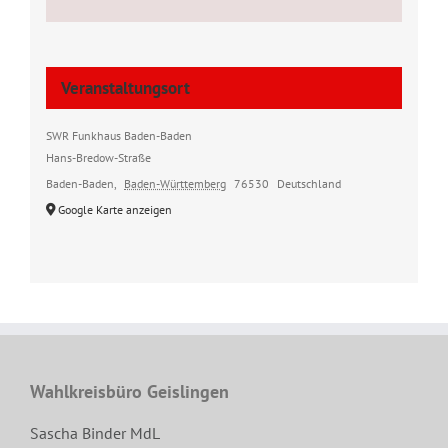
Veranstaltungsort
SWR Funkhaus Baden-Baden
Hans-Bredow-Straße
Baden-Baden
,
Baden-Württemberg
76530
Deutschland
Google Karte anzeigen
Wahlkreisbüro Geislingen
Sascha Binder MdL