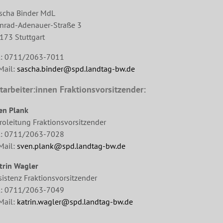
scha Binder MdL
nrad-Adenauer-Straße 3
173 Stuttgart
l: 0711/2063-7011
Mail:
sascha.binder@spd.landtag-bw.de
tarbeiter:innen Fraktionsvorsitzender:
en Plank
roleitung Fraktionsvorsitzender
l: 0711/2063-7028
Mail:
sven.plank@spd.landtag-bw.de
trin Wagler
sistenz Fraktionsvorsitzender
l: 0711/2063-7049
Mail:
katrin.wagler@spd.landtag-bw.de