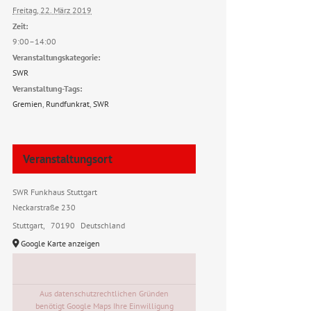
Freitag, 22. März 2019
Zeit:
9:00–14:00
Veranstaltungskategorie:
SWR
Veranstaltung-Tags:
Gremien
,
Rundfunkrat
,
SWR
Veranstaltungsort
SWR Funkhaus Stuttgart
Neckarstraße 230
Stuttgart
,
70190
Deutschland
Google Karte anzeigen
Aus datenschutzrechtlichen Gründen
benötigt Google Maps Ihre Einwilligung