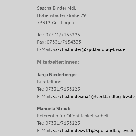
Sascha Binder MdL
Hohenstaufenstraße 29
73312 Geislingen
Tel: 07331/7153225
Fax: 07331/7154335
E-Mail:
sascha.binder@spd.landtag-bw.de
Mitarbeiter:innen:
Tanja Niederberger
Büroleitung
Tel: 07331/7153225
E-Mail:
sascha.binder.ma1@spd.landtag-bw.de
Manuela Straub
Referentin für Öffentlichkeitsarbeit
Tel: 07331/7153225
E-Mail:
sascha.binder.wk1@spd.landtag-bw.de