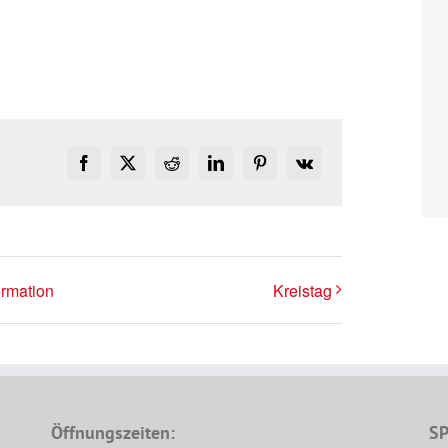
Facebook
X
Reddit
LinkedIn
Pinterest
Vk
rmation
Kreistag
Öffnungszeiten:
SP