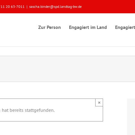
 0711 20 63-7011
|
sascha.binder@spd.landtag-bw.de
Zur Person
Engagiert im Land
Engagiert
×
 hat bereits stattgefunden.