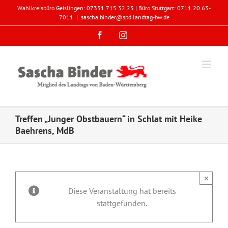
Zum
Wahlkreisbüro Geislingen: 07331 715 32 25 | Büro Stuttgart: 0711 20 63-
Inhalt
7011
|
sascha.binder@spd.landtag-bw.de
springen
Facebook
Instagram
Treffen „Junger Obstbauern“ in Schlat mit Heike
Baehrens, MdB
×
Diese Veranstaltung hat bereits
stattgefunden.