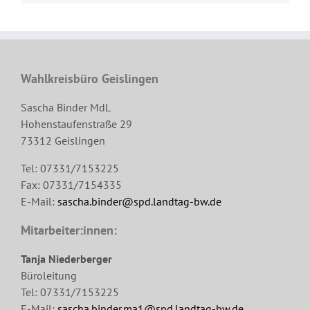
Wahlkreisbüro Geislingen
Sascha Binder MdL
Hohenstaufenstraße 29
73312 Geislingen
Tel: 07331/7153225
Fax: 07331/7154335
E-Mail:
sascha.binder@spd.landtag-bw.de
Mitarbeiter:innen:
Tanja Niederberger
Büroleitung
Tel: 07331/7153225
E-Mail:
sascha.binder.ma1@spd.landtag-bw.de