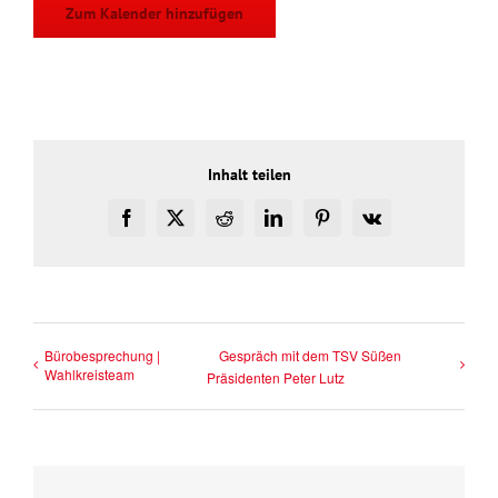
Zum Kalender hinzufügen
Inhalt teilen
Facebook
X
Reddit
LinkedIn
Pinterest
Vk
Bürobesprechung |
Gespräch mit dem TSV Süßen
Wahlkreisteam
Präsidenten Peter Lutz