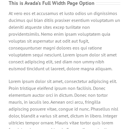
This is Avada’s Full Width Page Option
At vero eos et accusamus et iusto odios un dignissimos
ducimus qui blan ditiis prasixer esentium voluptatum un
deleniti atqueste sites excep turiitate non
providentsimils. Nemo enim ipsam voluptatem quia
voluptas sit aspernatur aut odit aut fugit,
consequunturser magni dolores eos qui ratione
voluptatem sequi nesciunt. Lorem ipsum dolor sit amet
consect adipiscing elit, sed diam non ummy nibh
euismod tincidunt ut laoreet, dolore magna aliquam.
Lorem ipsum dolor sit amet, consectetur adipiscing elit.
Proin tristique eleifend ipsum non facilisis. Donec
elementum auctor orci in dictum. Donec non tortor
mauris, in iaculis leo. Aenean orci arcu, fringilla
adipiscing posuere vitae, congue id nunc. Phasellus nisl
dolor, blandit a varius sit amet, dictum in libero. Integer
ultricies tempor ornare. Mauris vitae tortor quis lorem