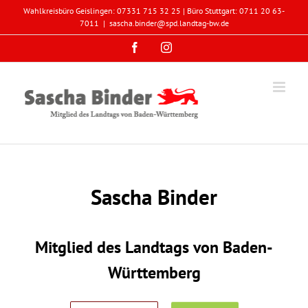
Zum
Wahlkreisbüro Geislingen: 07331 715 32 25 | Büro Stuttgart: 0711 20 63-
Inhalt
7011
|
sascha.binder@spd.landtag-bw.de
springen
Facebook
Instagram
Sascha Binder
Mitglied des Landtags von Baden-
Württemberg