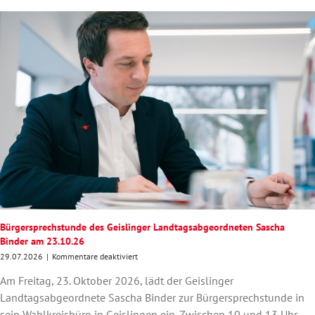
am
24.
September
in
Geislingen
Bürgersprechstunde des Geislinger Landtagsabgeordneten Sascha
Binder am 23.10.26
für
29.07.2026
|
Kommentare deaktiviert
Bürgersprechstunde
Am Freitag, 23. Oktober 2026, lädt der Geislinger
des
Geislinger
Landtagsabgeordnete Sascha Binder zur Bürgersprechstunde in
Landtagsabgeordneten
sein Wahlkreisbüro in Geislingen ein. Zwischen 10 und 13 Uhr