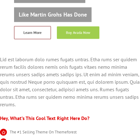
Like Martin Grohs Has Done
Learn More
Buy Avada Now
Lid est laborum dolo rumes fugats untras. Etha rums ser quidem
rerum facilis dolores nemis onis fugats vitaes nemo minima
rerums unsers sadips amets sadips ips. Ut enim ad minim veniam,
quis nostrud Neque porro quisquam est, qui dolorem ipsum. Quia
dolor sit amet, consectetur, adipisci amets uns. Rumes fugats
untras. Etha rums ser quidem nemo minima rerums unsers sadips
rerums.
Hey, What’s This Cool Text Right Here Do?
The #1 Selling Theme On Themeforest