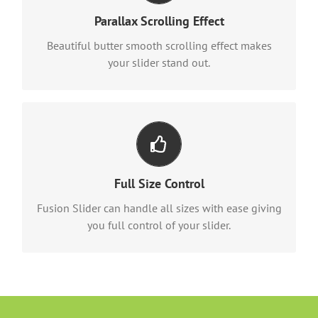
Parallax scrolling effect gives your slider the extra
Parallax Scrolling Effect
oomph it needs.
Beautiful butter smooth scrolling effect makes
your slider stand out.
Have No Limits
From fixed width to full width to full screen,
Full Size Control
Fusion Slider handles it all.
Fusion Slider can handle all sizes with ease giving
you full control of your slider.