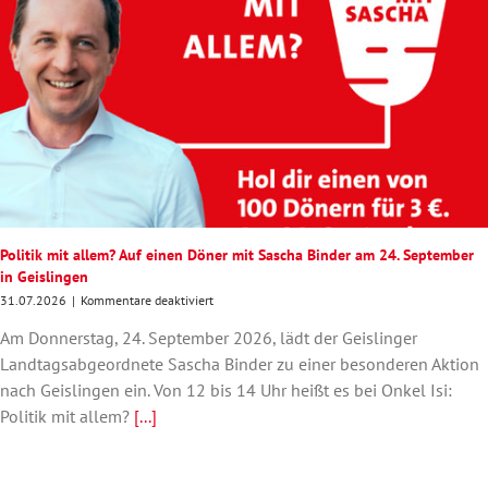
Politik mit allem? Auf einen Döner mit Sascha Binder am 24. September
in Geislingen
für
31.07.2026
|
Kommentare deaktiviert
Politik
Am Donnerstag, 24. September 2026, lädt der Geislinger
mit
allem?
Landtagsabgeordnete Sascha Binder zu einer besonderen Aktion
Auf
nach Geislingen ein. Von 12 bis 14 Uhr heißt es bei Onkel Isi:
einen
Politik mit allem?
[...]
Döner
mit
Sascha
Binder