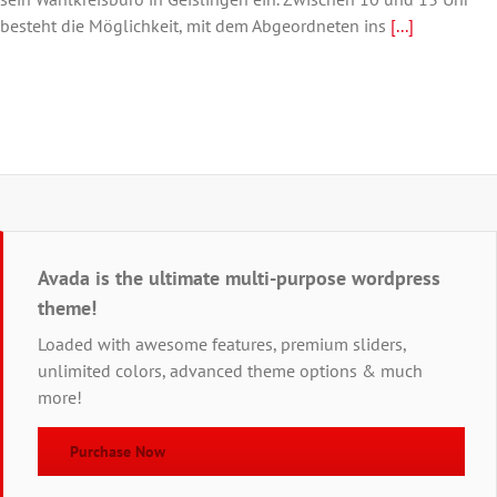
Sascha
besteht die Möglichkeit, mit dem Abgeordneten ins
[...]
Binder
am
23.10.26
Avada is the ultimate multi-purpose wordpress
theme!
Loaded with awesome features, premium sliders,
unlimited colors, advanced theme options & much
more!
Purchase Now