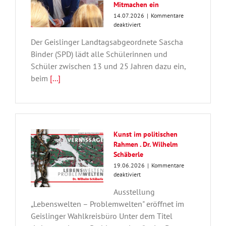
Mitmachen ein
14.07.2026
|
Kommentare
für
deaktiviert
69.
Der Geislinger Landtagsabgeordnete Sascha
Schülerwettbewerb
des
Binder (SPD) lädt alle Schülerinnen und
Landtags:
Schüler zwischen 13 und 25 Jahren dazu ein,
Sascha
beim
[...]
Binder
lädt
zum
Mitmachen
ein
Kunst im politischen
Rahmen . Dr. Wilhelm
Schäberle
19.06.2026
|
Kommentare
für
deaktiviert
Kunst
Ausstellung
im
politischen
„Lebenswelten – Problemwelten" eröffnet im
Rahmen
Geislinger Wahlkreisbüro Unter dem Titel
.