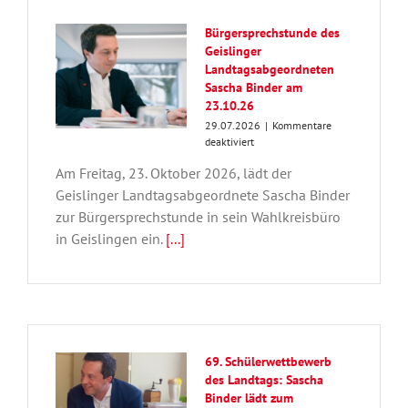
24.
September
Bürgersprechstunde des
in
Geislinger
Geislingen
Landtagsabgeordneten
Sascha Binder am
23.10.26
29.07.2026
|
Kommentare
für
deaktiviert
Bürgersprechstunde
Am Freitag, 23. Oktober 2026, lädt der
des
Geislinger
Geislinger Landtagsabgeordnete Sascha Binder
Landtagsabgeordneten
zur Bürgersprechstunde in sein Wahlkreisbüro
Sascha
in Geislingen ein.
[...]
Binder
am
23.10.26
69. Schülerwettbewerb
des Landtags: Sascha
Binder lädt zum