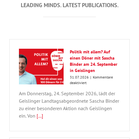
LEADING MINDS. LATEST PUBLICATIONS.
Politik mit allem? Auf
einen Döner mit Sascha
Binder am 24. September
in Geislingen
31.07.2026
|
Kommentare
für
deaktiviert
Politik
Am Donnerstag, 24. September 2026, lädt der
mit
allem?
Geislinger Landtagsabgeordnete Sascha Binder
Auf
zu einer besonderen Aktion nach Geislingen
einen
ein. Von
[...]
Döner
mit
Sascha
Binder
am