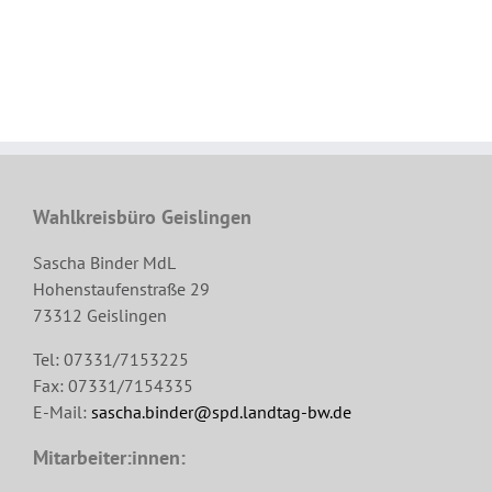
Wahlkreisbüro Geislingen
Sascha Binder MdL
Hohenstaufenstraße 29
73312 Geislingen
Tel: 07331/7153225
Fax: 07331/7154335
E-Mail:
sascha.binder@spd.landtag-bw.de
Mitarbeiter:innen: