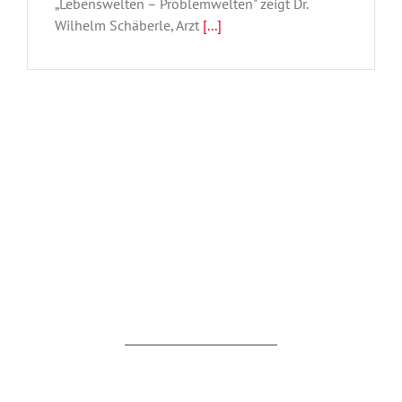
„Lebenswelten – Problemwelten" zeigt Dr.
Dr.
Wilhelm
Wilhelm Schäberle, Arzt
[...]
Schäberle
OUR PARTNERS AND ASSOCIATES