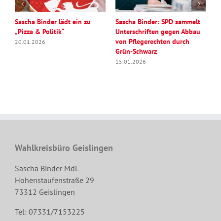
n
Sascha Binder lädt ein zu
Sascha Binder: SPD sammelt
S
„Pizza & Politik“
Unterschriften gegen Abbau
A
von Pflegerechten durch
G
20.01.2026
Grün-Schwarz
w
T
15.01.2026
M
0
Wahlkreisbüro Geislingen
Sascha Binder MdL
Hohenstaufenstraße 29
73312 Geislingen
Tel: 07331/7153225