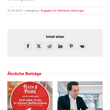
25.04.2024
|
Kategorien:
Engagiert im Wahlkreis
,
Geislingen
Inhalt teilen
Facebook
X
Reddit
LinkedIn
Pinterest
Vk
Ähnliche Beiträge