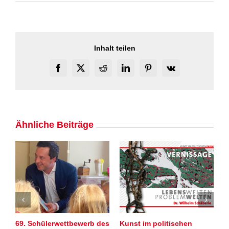
Inhalt teilen
Facebook
X
Reddit
LinkedIn
Pinterest
Vk
Ähnliche Beiträge
69. Schülerwettbewerb des
Kunst im politischen
S