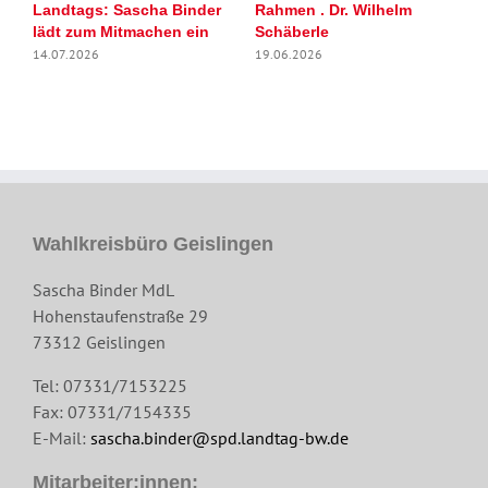
Landtags: Sascha Binder
Rahmen . Dr. Wilhelm
„
lädt zum Mitmachen ein
Schäberle
2
26
14.07.2026
19.06.2026
Wahlkreisbüro Geislingen
Sascha Binder MdL
Hohenstaufenstraße 29
73312 Geislingen
Tel: 07331/7153225
Fax: 07331/7154335
E-Mail:
sascha.binder@spd.landtag-bw.de
Mitarbeiter:innen: