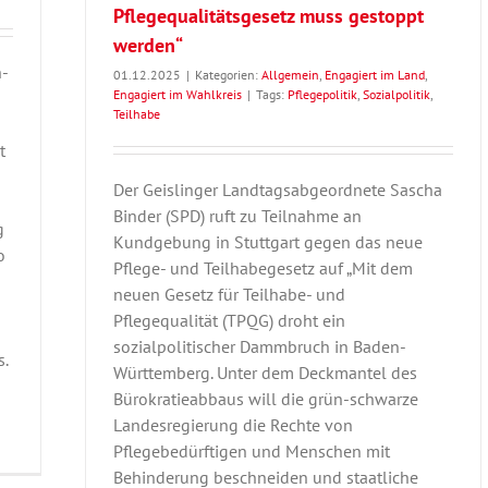
Pflegequalitätsgesetz muss gestoppt
werden“
n-
01.12.2025
|
Kategorien:
Allgemein
,
Engagiert im Land
,
Engagiert im Wahlkreis
|
Tags:
Pflegepolitik
,
Sozialpolitik
,
Teilhabe
t
Der Geislinger Landtagsabgeordnete Sascha
Binder (SPD) ruft zu Teilnahme an
g
Kundgebung in Stuttgart gegen das neue
o
Pflege- und Teilhabegesetz auf „Mit dem
a
neuen Gesetz für Teilhabe- und
Pflegequalität (TPQG) droht ein
sozialpolitischer Dammbruch in Baden-
s.
Württemberg. Unter dem Deckmantel des
Bürokratieabbaus will die grün-schwarze
Landesregierung die Rechte von
Pflegebedürftigen und Menschen mit
Behinderung beschneiden und staatliche