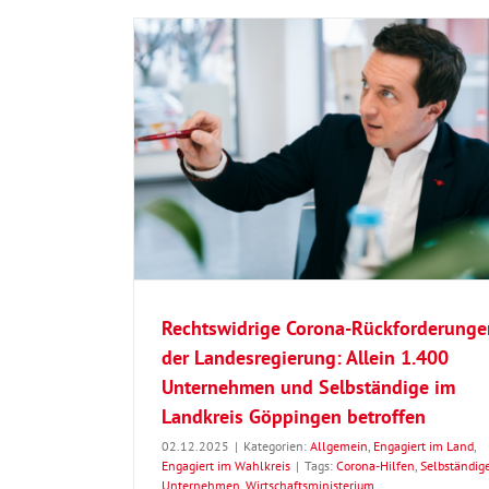
derungen der
nternehmen und
ngen betroffen
rt im Wahlkreis
Sascha Binder: „Das neue Teilhabe- 
Pflegequalitätsgesetz muss gestoppt w
Rechtswidrige Corona-Rückforderunge
Allgemein
Engagiert im Land
Engagiert im Wa
der Landesregierung: Allein 1.400
Unternehmen und Selbständige im
Landkreis Göppingen betroffen
02.12.2025
|
Kategorien:
Allgemein
,
Engagiert im Land
,
Engagiert im Wahlkreis
|
Tags:
Corona-Hilfen
,
Selbständig
Unternehmen
,
Wirtschaftsministerium