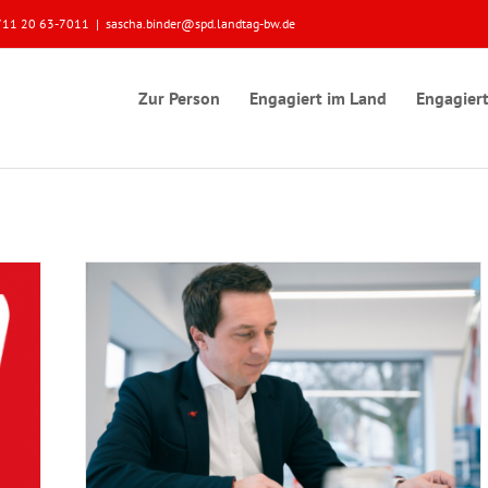
 0711 20 63-7011
|
sascha.binder@spd.landtag-bw.de
Zur Person
Engagiert im Land
Engagiert
r
r am