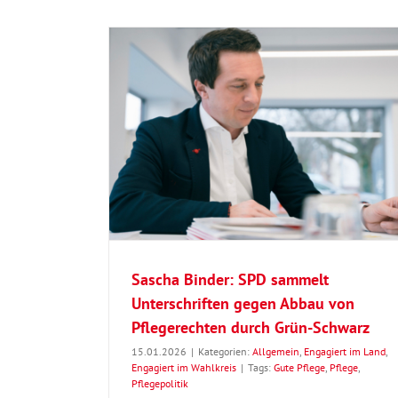
terschriften
 durch Grün-
rt im Wahlkreis
Sascha Binder vor Ort in Albershaus
Infrastruktur, Ganztagsbetreuung 
wirtschaftliche Transformation im Mitt
Sascha Binder: SPD sammelt
Allgemein
Engagiert im Wahlkreis
Unterschriften gegen Abbau von
Pflegerechten durch Grün-Schwarz
15.01.2026
|
Kategorien:
Allgemein
,
Engagiert im Land
,
Engagiert im Wahlkreis
|
Tags:
Gute Pflege
,
Pflege
,
Pflegepolitik