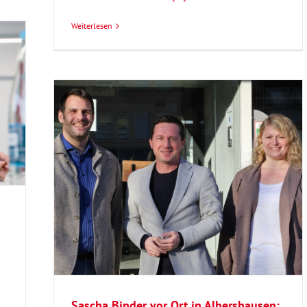
Weiterlesen
en:
und
elpunkt
Sascha Binder vor Ort in Albershausen: