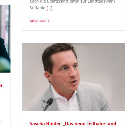
auch die Ersatzkandidatin zur Landtagswahl
Stefanie
[...]
Weiterlesen
und
erden“
n
hlkreis
e
,
Sascha Binder: „Das neue Teilhabe- und