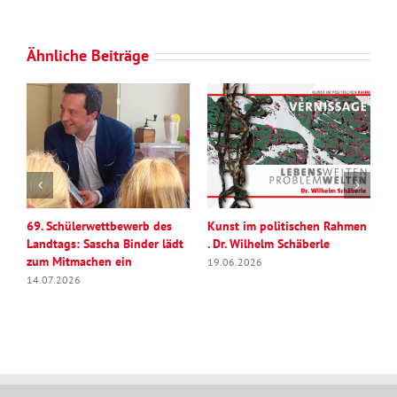
Ähnliche Beiträge
69. Schülerwettbewerb des
Kunst im politischen Rahmen
S
Landtags: Sascha Binder lädt
. Dr. Wilhelm Schäberle
„
zum Mitmachen ein
19.06.2026
2
14.07.2026