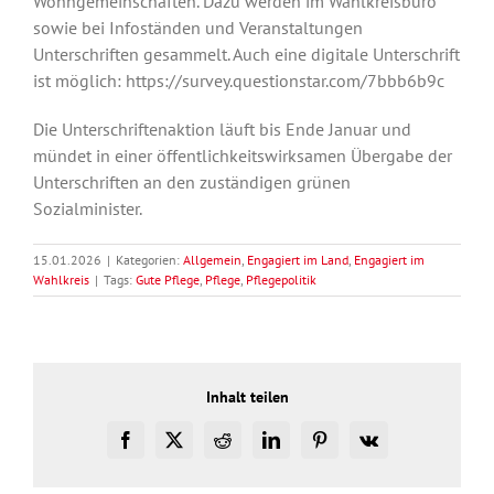
Wohngemeinschaften. Dazu werden im Wahlkreisbüro
sowie bei Infoständen und Veranstaltungen
Unterschriften gesammelt. Auch eine digitale Unterschrift
ist möglich: https://survey.questionstar.com/7bbb6b9c
Die Unterschriftenaktion läuft bis Ende Januar und
mündet in einer öffentlichkeitswirksamen Übergabe der
Unterschriften an den zuständigen grünen
Sozialminister.
15.01.2026
|
Kategorien:
Allgemein
,
Engagiert im Land
,
Engagiert im
Wahlkreis
|
Tags:
Gute Pflege
,
Pflege
,
Pflegepolitik
Inhalt teilen
Facebook
X
Reddit
LinkedIn
Pinterest
Vk