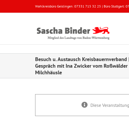
Zum
Wahlkreisbüro Geislingen: 07331 715 32 25 | Büro Stuttgart:
Inhalt
springen
Besuch u. Austausch Kreisbauernverband 
Gespräch mit Ina Zwicker vom Roßwälder
Milchhäusle
Diese Veranstaltung