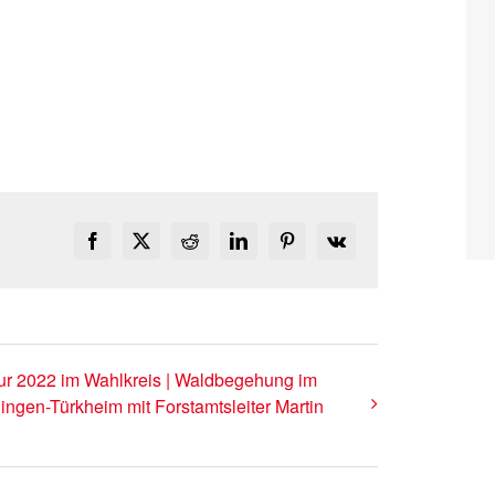
Facebook
X
Reddit
LinkedIn
Pinterest
Vk
r 2022 im Wahlkreis | Waldbegehung im
ingen-Türkheim mit Forstamtsleiter Martin