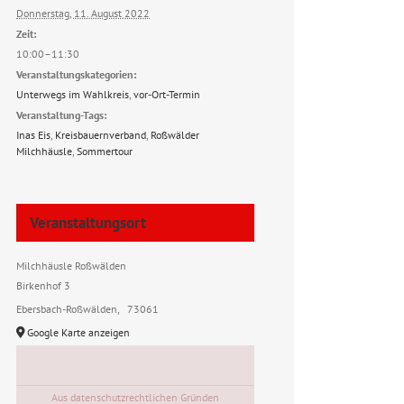
Donnerstag, 11. August 2022
Zeit:
10:00–11:30
Veranstaltungskategorien:
Unterwegs im Wahlkreis
,
vor-Ort-Termin
Veranstaltung-Tags:
Inas Eis
,
Kreisbauernverband
,
Roßwälder
Milchhäusle
,
Sommertour
Veranstaltungsort
Milchhäusle Roßwälden
Birkenhof 3
Ebersbach-Roßwälden
,
73061
Google Karte anzeigen
Aus datenschutzrechtlichen Gründen