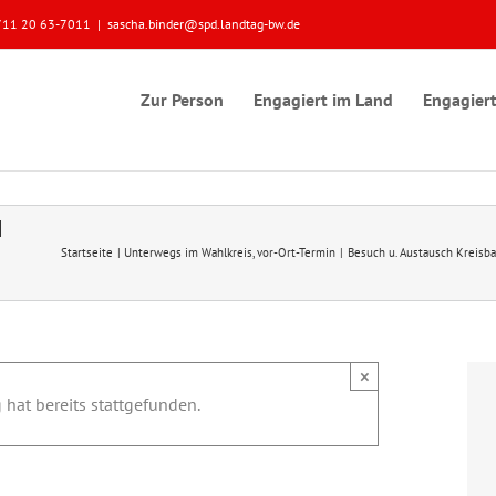
 0711 20 63-7011
|
sascha.binder@spd.landtag-bw.de
Zur Person
Engagiert im Land
Engagiert
|
Startseite
Unterwegs im Wahlkreis
vor-Ort-Termin
Besuch u. Austausch Kreisb
×
 hat bereits stattgefunden.