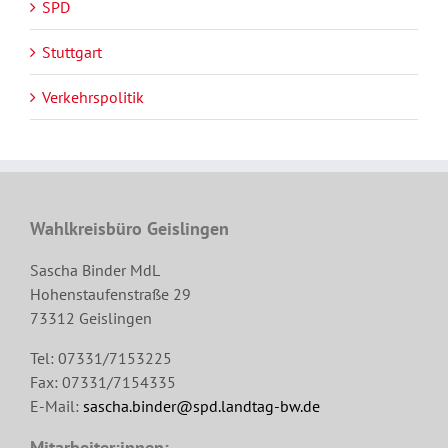
SPD
Stuttgart
Verkehrspolitik
Wahlkreisbüro Geislingen
Sascha Binder MdL
Hohenstaufenstraße 29
73312 Geislingen
Tel: 07331/7153225
Fax: 07331/7154335
E-Mail:
sascha.binder@spd.landtag-bw.de
Mitarbeiter:innen: