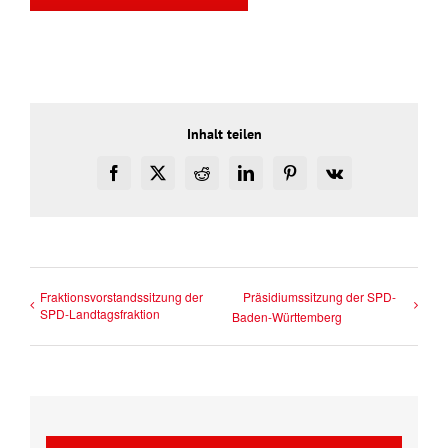
Inhalt teilen
Facebook
X
Reddit
LinkedIn
Pinterest
Vk
Fraktionsvorstandssitzung der
Präsidiumssitzung der SPD-
SPD-Landtagsfraktion
Baden-Württemberg