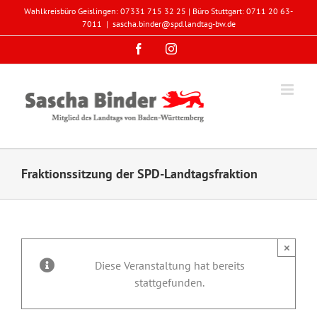
Zum
Wahlkreisbüro Geislingen: 07331 715 32 25 | Büro Stuttgart: 0711 20 63-
Inhalt
7011
|
sascha.binder@spd.landtag-bw.de
springen
Facebook
Instagram
Fraktionssitzung der SPD-Landtagsfraktion
×
Diese Veranstaltung hat bereits
stattgefunden.