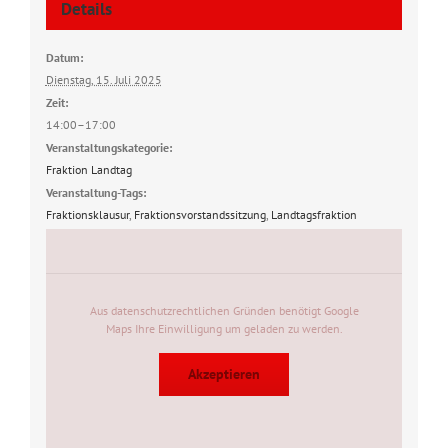
Details
Datum:
Dienstag, 15. Juli 2025
Zeit:
14:00–17:00
Veranstaltungskategorie:
Fraktion Landtag
Veranstaltung-Tags:
Fraktionsklausur
,
Fraktionsvorstandssitzung
,
Landtagsfraktion
Aus datenschutzrechtlichen Gründen benötigt Google
Maps Ihre Einwilligung um geladen zu werden.
Akzeptieren