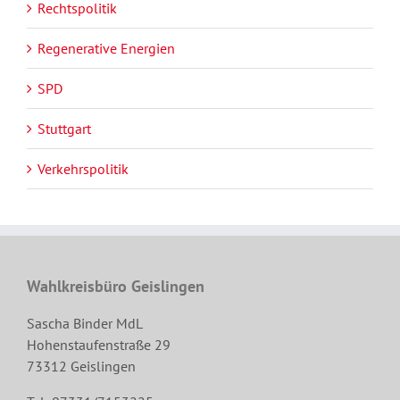
Rechtspolitik
Regenerative Energien
SPD
Stuttgart
Verkehrspolitik
Wahlkreisbüro Geislingen
Sascha Binder MdL
Hohenstaufenstraße 29
73312 Geislingen