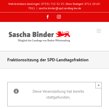
Zum
Wahlkreisbüro Geislingen: 07331 715 32 25 | Büro Stuttgart: 0711 20 63-
Inhalt
7011
|
sascha.binder@spd.landtag-bw.de
springen
Facebook
Instagram
Fraktionssitzung der SPD-Landtagsfraktion
×
Diese Veranstaltung hat bereits
stattgefunden.