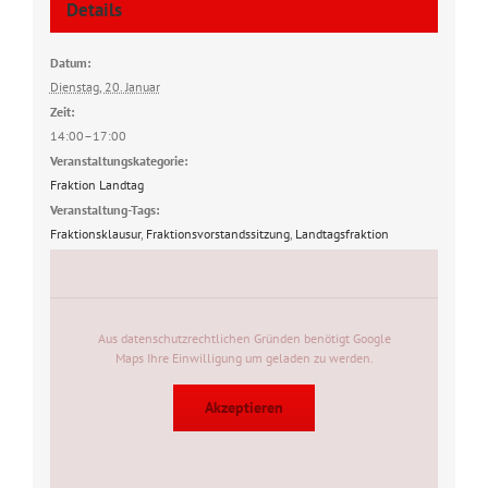
Details
Datum:
Dienstag, 20. Januar
Zeit:
14:00–17:00
Veranstaltungskategorie:
Fraktion Landtag
Veranstaltung-Tags:
Fraktionsklausur
,
Fraktionsvorstandssitzung
,
Landtagsfraktion
Aus datenschutzrechtlichen Gründen benötigt Google
Maps Ihre Einwilligung um geladen zu werden.
Akzeptieren