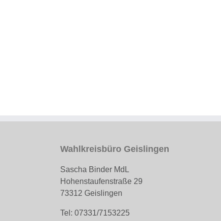
Wahlkreisbüro Geislingen
Sascha Binder MdL
Hohenstaufenstraße 29
73312 Geislingen
Tel: 07331/7153225