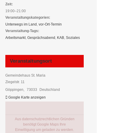
Zeit:
19:00–21:00
Veranstaltungskategorien:
Unterwegs im Land
,
vor-Ort-Termin
Veranstaltung-Tags:
Arbeitsmarkt
,
Gesprächsabend
,
KAB
,
Soziales
Veranstaltungsort
Gemeindehaus St. Maria
Ziegelstr. 11
Göppingen
,
73033
Deutschland
Google Karte anzeigen
Aus datenschutzrechtlichen Gründen
benötigt Google Maps Ihre
Einwilligung um geladen zu werden.