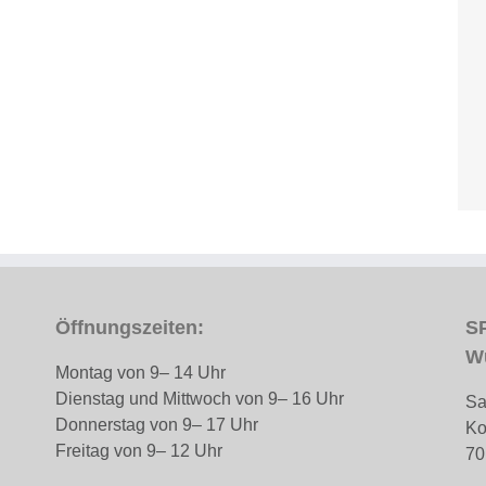
Öffnungszeiten:
SP
W
Montag von 9– 14 Uhr
Dienstag und Mittwoch von 9– 16 Uhr
Sa
Donnerstag von 9– 17 Uhr
Ko
Freitag von 9– 12 Uhr
70