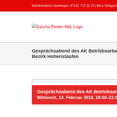
Zum
Wahlkreisbüro Geislingen: 07331 715 32 25 | Büro Stuttgart
Inhalt
springen
Gesprächsabend des AK Betriebsarbe
Bezirk Hohenstaufen
Diese Veranstaltung 
Gesprächsabend des AK Betriebsar
Mittwoch, 13. Februar 2019, 19:00
–
21: