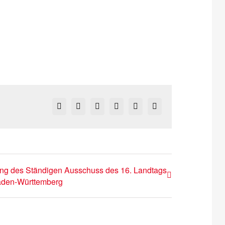
Facebook
X
Reddit
LinkedIn
Pinterest
Vk
ung des Ständigen Ausschuss des 16. Landtags
aden-Württemberg