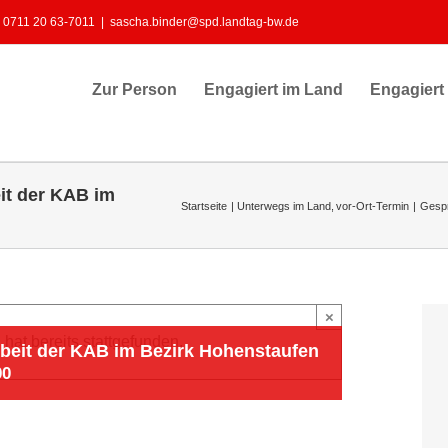
: 0711 20 63-7011
|
sascha.binder@spd.landtag-bw.de
Zur Person
Engagiert im Land
Engagiert
it der KAB im
Startseite
Unterwegs im Land
vor-Ort-Termin
Gespr
×
hat bereits stattgefunden.
beit der KAB im Bezirk Hohenstaufen
00