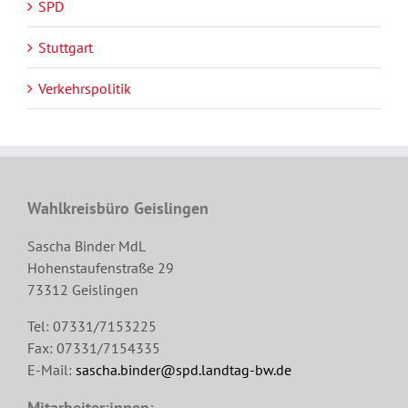
SPD
Stuttgart
Verkehrspolitik
Wahlkreisbüro Geislingen
Sascha Binder MdL
Hohenstaufenstraße 29
73312 Geislingen
Tel: 07331/7153225
Fax: 07331/7154335
E-Mail:
sascha.binder@spd.landtag-bw.de
Mitarbeiter:innen: