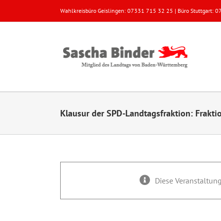
Zum
Wahlkreisbüro Geislingen: 07331 715 32 25 | Büro Stuttgart:
Inhalt
springen
Klausur der SPD-Landtagsfraktion: Frakti
Diese Veranstaltung