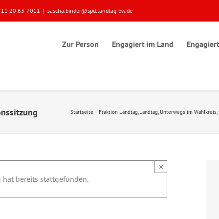
 0711 20 63-7011
|
sascha.binder@spd.landtag-bw.de
Zur Person
Engagiert im Land
Engagiert
onssitzung
Startseite
Fraktion Landtag
Landtag
Unterwegs im Wahlkreis
×
 hat bereits stattgefunden.