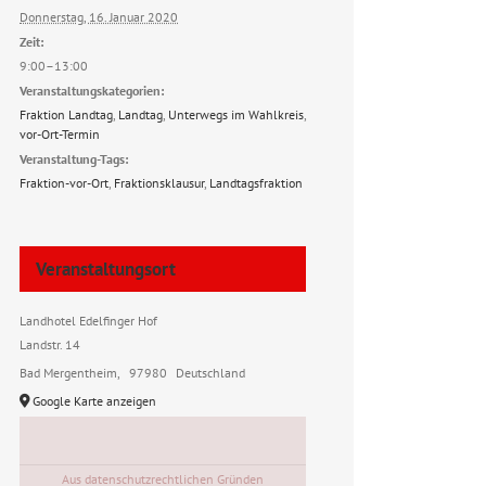
Donnerstag, 16. Januar 2020
Zeit:
9:00–13:00
Veranstaltungskategorien:
Fraktion Landtag
,
Landtag
,
Unterwegs im Wahlkreis
,
vor-Ort-Termin
Veranstaltung-Tags:
Fraktion-vor-Ort
,
Fraktionsklausur
,
Landtagsfraktion
Veranstaltungsort
Landhotel Edelfinger Hof
Landstr. 14
Bad Mergentheim
,
97980
Deutschland
Google Karte anzeigen
Aus datenschutzrechtlichen Gründen