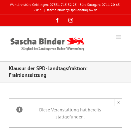
Zum
Wahlkreisbüro Geislingen: 07331 715 32 25 | Büro Stuttgart: 0711 20 63-
Inhalt
7011
|
sascha.binder@spd.landtag-bw.de
springen
Facebook
Instagram
Klausur der SPD-Landtagsfraktion:
Fraktionssitzung
×
Diese Veranstaltung hat bereits
stattgefunden.