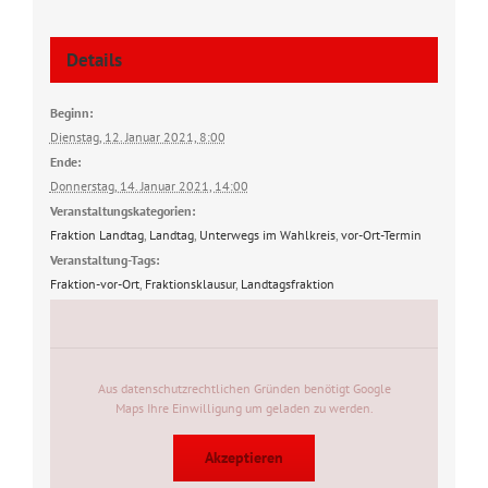
Details
Beginn:
Dienstag, 12. Januar 2021, 8:00
Ende:
Donnerstag, 14. Januar 2021, 14:00
Veranstaltungskategorien:
Fraktion Landtag
,
Landtag
,
Unterwegs im Wahlkreis
,
vor-Ort-Termin
Veranstaltung-Tags:
Fraktion-vor-Ort
,
Fraktionsklausur
,
Landtagsfraktion
Aus datenschutzrechtlichen Gründen benötigt Google
Maps Ihre Einwilligung um geladen zu werden.
Akzeptieren