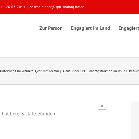
 0711 20 63-7011
|
sascha.binder@spd.landtag-bw.de
Zur Person
Engagiert im Land
Engagiert
Unterwegs im Wahlkreis
vor-Ort-Termin
Klausur der SPD-Landtagsfraktion im WK 11: Besuch
×
 hat bereits stattgefunden.