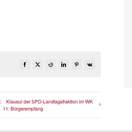
Facebook
X
Reddit
LinkedIn
Pinterest
Vk
:
Klausur der SPD-Landtagsfraktion im WK
11: Bürgerempfang