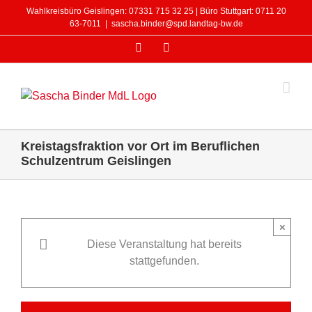
Zum
Wahlkreisbüro Geislingen: 07331 715 32 25 | Büro Stuttgart: 0711 20
Inhalt
63-7011
|
sascha.binder@spd.landtag-bw.de
springen
Facebook
Instagram
Kreistagsfraktion vor Ort im Beruflichen
Schulzentrum Geislingen
×
Diese Veranstaltung hat bereits
stattgefunden.