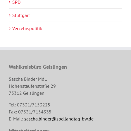
SPD
Stuttgart
Verkehrspolitik
Wahlkreisbüro Geislingen
Sascha Binder MdL
Hohenstaufenstraße 29
73312 Geislingen
Tel: 07331/7153225
Fax: 07331/7154335
E-Mail:
sascha.binder@spd.landtag-bw.de
Mitarbeiter:innen: