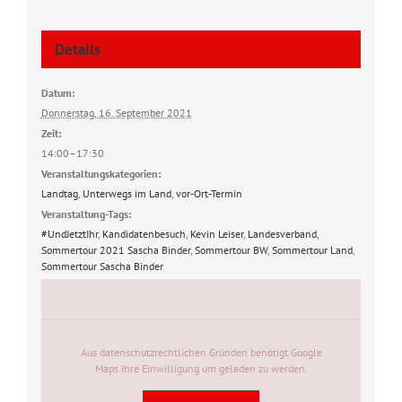
Details
Datum:
Donnerstag, 16. September 2021
Zeit:
14:00–17:30
Veranstaltungskategorien:
Landtag
,
Unterwegs im Land
,
vor-Ort-Termin
Veranstaltung-Tags:
#UndJetztIhr
,
Kandidatenbesuch
,
Kevin Leiser
,
Landesverband
,
Sommertour 2021 Sascha Binder
,
Sommertour BW
,
Sommertour Land
,
Sommertour Sascha Binder
Aus datenschutzrechtlichen Gründen benötigt Google
Maps Ihre Einwilligung um geladen zu werden.