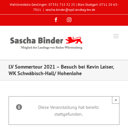
Zum
Wahlkreisbüro Geislingen: 07331 715 32 25 | Büro Stuttgart: 0711 20 63-
Inhalt
7011
|
sascha.binder@spd.landtag-bw.de
springen
Facebook
Instagram
LV Sommertour 2021 – Besuch bei Kevin Leiser,
WK Schwäbisch-Hall/ Hohenlohe
×
Diese Veranstaltung hat bereits
stattgefunden.