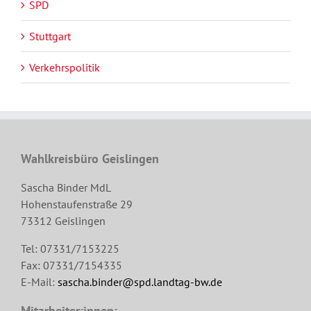
SPD
Stuttgart
Verkehrspolitik
Wahlkreisbüro Geislingen
Sascha Binder MdL
Hohenstaufenstraße 29
73312 Geislingen
Tel: 07331/7153225
Fax: 07331/7154335
E-Mail:
sascha.binder@spd.landtag-bw.de
Mitarbeiter:innen: