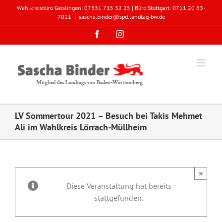
Zum
Wahlkreisbüro Geislingen: 07331 715 32 25 | Büro Stuttgart: 0711 20 63-
Inhalt
7011
|
sascha.binder@spd.landtag-bw.de
springen
Facebook
Instagram
LV Sommertour 2021 – Besuch bei Takis Mehmet
Ali im Wahlkreis Lörrach-Müllheim
×
Diese Veranstaltung hat bereits
stattgefunden.