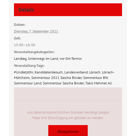
Details
Datum:
Dienstag, 7. September 2021
Zeit:
15:00–16:30
Veranstaltungskategorien:
Landtag
,
Unterwegs im Land
,
vor-Ort-Termin
Veranstaltung-Tags:
#UndJetztIhr
,
Kandidatenbesuch
,
Landesverband
,
Lörrach
,
Lörrach-
Mühlheim
,
Sommertour 2021 Sascha Binder
,
Sommertour BW
,
Sommertour Land
,
Sommertour Sascha Binder
,
Takis Mehmet Ali
Aus datenschutzrechtlichen Gründen benötigt Google
Maps Ihre Einwilligung um geladen zu werden.
Akzeptieren