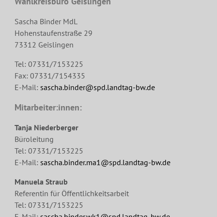
Wahlkreisbüro Geislingen
Sascha Binder MdL
Hohenstaufenstraße 29
73312 Geislingen
Tel: 07331/7153225
Fax: 07331/7154335
E-Mail:
sascha.binder@spd.landtag-bw.de
Mitarbeiter:innen:
Tanja Niederberger
Büroleitung
Tel: 07331/7153225
E-Mail:
sascha.binder.ma1@spd.landtag-bw.de
Manuela Straub
Referentin für Öffentlichkeitsarbeit
Tel: 07331/7153225
E-Mail:
sascha.binder.wk1@spd.landtag-bw.de