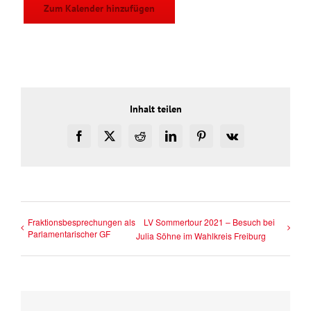
Zum Kalender hinzufügen
Inhalt teilen
Facebook
X
Reddit
LinkedIn
Pinterest
Vk
Fraktionsbesprechungen als
LV Sommertour 2021 – Besuch bei
Parlamentarischer GF
Julia Söhne im Wahlkreis Freiburg