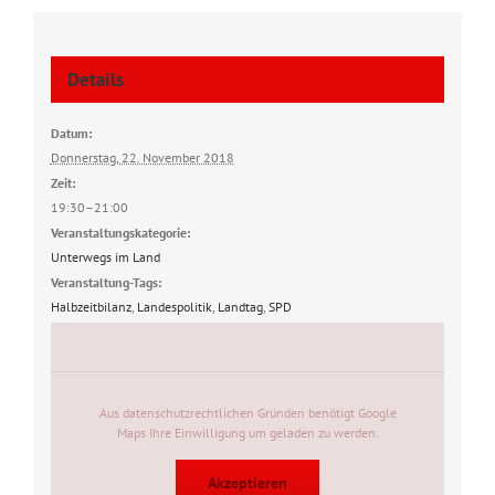
Details
Datum:
Donnerstag, 22. November 2018
Zeit:
19:30–21:00
Veranstaltungskategorie:
Unterwegs im Land
Veranstaltung-Tags:
Halbzeitbilanz
,
Landespolitik
,
Landtag
,
SPD
Aus datenschutzrechtlichen Gründen benötigt Google
Maps Ihre Einwilligung um geladen zu werden.
Akzeptieren