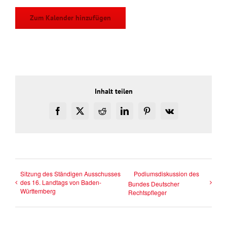
Zum Kalender hinzufügen
Inhalt teilen
Facebook
X
Reddit
LinkedIn
Pinterest
Vk
Sitzung des Ständigen Ausschusses
Podiumsdiskussion des
des 16. Landtags von Baden-
Bundes Deutscher
Württemberg
Rechtspfleger