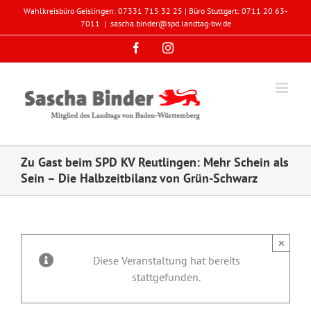
Zum
Wahlkreisbüro Geislingen: 07331 715 32 25 | Büro Stuttgart: 0711 20 63-
Inhalt
7011
|
sascha.binder@spd.landtag-bw.de
springen
Facebook
Instagram
Zu Gast beim SPD KV Reutlingen: Mehr Schein als
Sein – Die Halbzeitbilanz von Grün-Schwarz
×
Diese Veranstaltung hat bereits
stattgefunden.