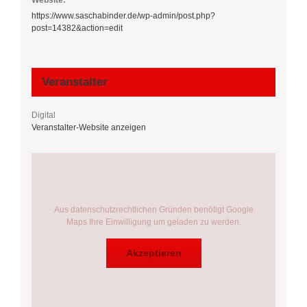
Website:
https://www.saschabinder.de/wp-admin/post.php?
post=14382&action=edit
Veranstalter
Digital
Veranstalter-Website anzeigen
Aus datenschutzrechtlichen Gründen benötigt Google
Maps Ihre Einwilligung um geladen zu werden.
Akzeptieren