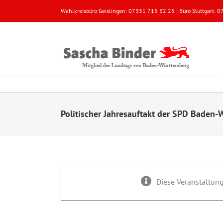
Zum
Wahlkreisbüro Geislingen: 07331 715 32 25 | Büro Stuttgart:
Inhalt
springen
Politischer Jahresauftakt der SPD Baden
Diese Veranstaltung