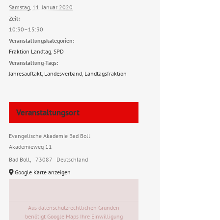
Samstag, 11. Januar 2020
Zeit:
10:30–15:30
Veranstaltungskategorien:
Fraktion Landtag
,
SPD
Veranstaltung-Tags:
Jahresauftakt
,
Landesverband
,
Landtagsfraktion
Veranstaltungsort
Evangelische Akademie Bad Boll
Akademieweg 11
Bad Boll
,
73087
Deutschland
Google Karte anzeigen
Aus datenschutzrechtlichen Gründen
benötigt Google Maps Ihre Einwilligung