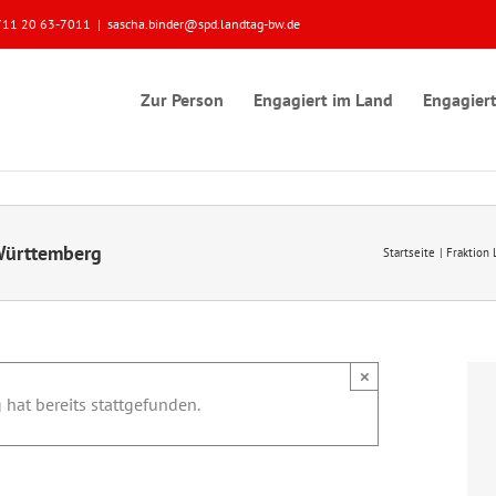
 0711 20 63-7011
|
sascha.binder@spd.landtag-bw.de
Zur Person
Engagiert im Land
Engagiert
-Württemberg
Startseite
Fraktion
×
 hat bereits stattgefunden.