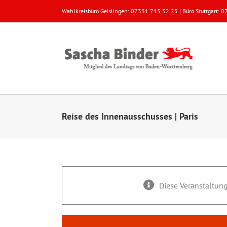
Zum
Wahlkreisbüro Geislingen: 07331 715 32 25 | Büro Stuttgart:
Inhalt
springen
Reise des Innenausschusses | Paris
Diese Veranstaltung