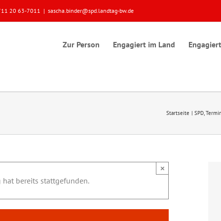
 0711 20 63-7011
|
sascha.binder@spd.landtag-bw.de
Zur Person
Engagiert im Land
Engagiert
Startseite
SPD
Termi
×
 hat bereits stattgefunden.